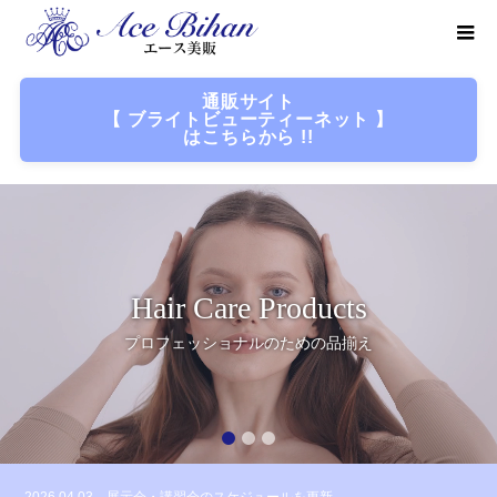
通販サイト
【 ブライトビューティーネット 】
はこちらから !!
Hair Care Products
プロフェッショナルのための品揃え
1
2
3
2026.04.03
展示会・講習会のスケジュールを更新